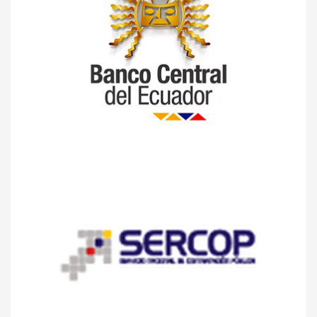
I
G
A
T
I
O
N