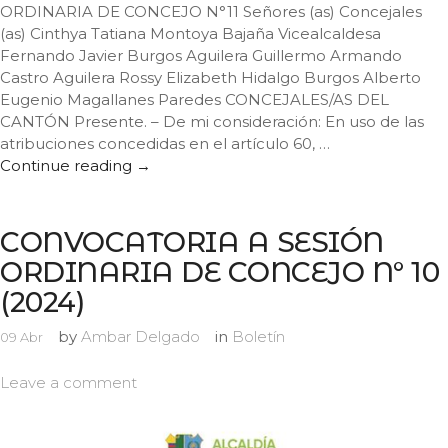
ORDINARIA DE CONCEJO N°11 Señores (as) Concejales
(as) Cinthya Tatiana Montoya Bajaña Vicealcaldesa
Fernando Javier Burgos Aguilera Guillermo Armando
Castro Aguilera Rossy Elizabeth Hidalgo Burgos Alberto
Eugenio Magallanes Paredes CONCEJALES/AS DEL
CANTÓN Presente. – De mi consideración: En uso de las
atribuciones concedidas en el artículo 60, …
Continue reading
CONVOCATORIA A SESIÓN ORDINARIA D
→
CONVOCATORIA A SESIÓN
ORDINARIA DE CONCEJO N° 10
(2024)
by
Ambar Delgado
in
Boletín
09
Abr
Leave a comment