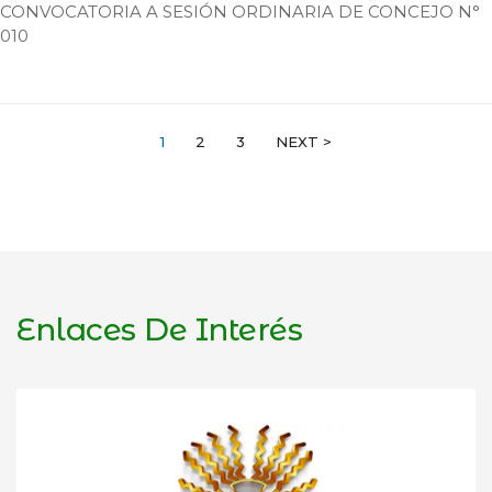
CONVOCATORIA A SESIÓN ORDINARIA DE CONCEJO N°
010
P
1
2
3
NEXT >
O
S
T
Enlaces De Interés
S
N
A
V