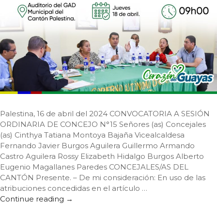
Palestina, 16 de abril del 2024 CONVOCATORIA A SESIÓN
ORDINARIA DE CONCEJO N°15 Señores (as) Concejales
(as) Cinthya Tatiana Montoya Bajaña Vicealcaldesa
Fernando Javier Burgos Aguilera Guillermo Armando
Castro Aguilera Rossy Elizabeth Hidalgo Burgos Alberto
Eugenio Magallanes Paredes CONCEJALES/AS DEL
CANTÓN Presente. – De mi consideración: En uso de las
atribuciones concedidas en el artículo …
Continue reading
CONVOCATORIA A SESIÓN ORDINARIA D
→