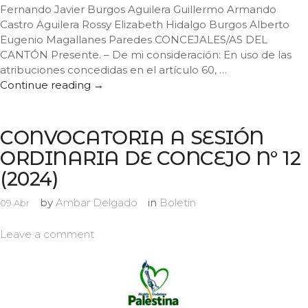
Fernando Javier Burgos Aguilera Guillermo Armando
Castro Aguilera Rossy Elizabeth Hidalgo Burgos Alberto
Eugenio Magallanes Paredes CONCEJALES/AS DEL
CANTÓN Presente. – De mi consideración: En uso de las
atribuciones concedidas en el artículo 60, …
Continue reading
CONVOCATORIA A SESIÓN ORDINARIA D
→
CONVOCATORIA A SESIÓN
ORDINARIA DE CONCEJO N° 12
(2024)
by
Ambar Delgado
in
Boletín
09
Abr
Leave a comment