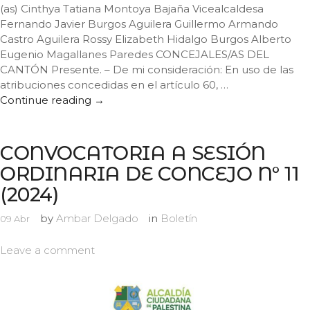
(as) Cinthya Tatiana Montoya Bajaña Vicealcaldesa
Fernando Javier Burgos Aguilera Guillermo Armando
Castro Aguilera Rossy Elizabeth Hidalgo Burgos Alberto
Eugenio Magallanes Paredes CONCEJALES/AS DEL
CANTÓN Presente. – De mi consideración: En uso de las
atribuciones concedidas en el artículo 60, …
Continue reading
CONVOCATORIA A SESIÓN ORDINARIA D
→
CONVOCATORIA A SESIÓN
ORDINARIA DE CONCEJO N° 11
(2024)
by
Ambar Delgado
in
Boletín
09
Abr
Leave a comment