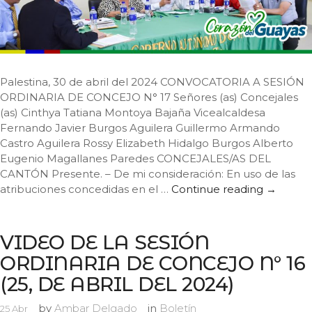
Palestina, 30 de abril del 2024 CONVOCATORIA A SESIÓN
ORDINARIA DE CONCEJO N° 17 Señores (as) Concejales
(as) Cinthya Tatiana Montoya Bajaña Vicealcaldesa
Fernando Javier Burgos Aguilera Guillermo Armando
Castro Aguilera Rossy Elizabeth Hidalgo Burgos Alberto
Eugenio Magallanes Paredes CONCEJALES/AS DEL
CANTÓN Presente. – De mi consideración: En uso de las
atribuciones concedidas en el …
Continue reading
CONVOCA
→
VIDEO DE LA SESIÓN
ORDINARIA DE CONCEJO N° 16
(25, DE ABRIL DEL 2024)
by
Ambar Delgado
in
Boletín
25
Abr