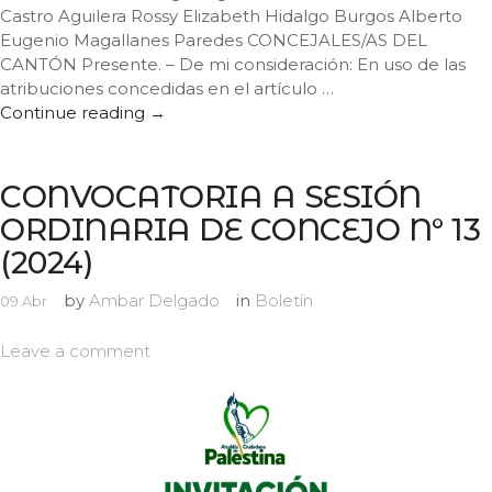
Castro Aguilera Rossy Elizabeth Hidalgo Burgos Alberto
Eugenio Magallanes Paredes CONCEJALES/AS DEL
CANTÓN Presente. – De mi consideración: En uso de las
atribuciones concedidas en el artículo …
Continue reading
CONVOCATORIA A SESIÓN ORDINARIA D
→
CONVOCATORIA A SESIÓN
ORDINARIA DE CONCEJO N° 13
(2024)
by
Ambar Delgado
in
Boletín
09
Abr
Leave a comment