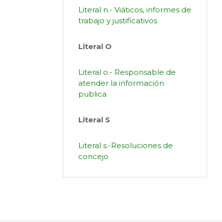
Literal n.- Viáticos, informes de
trabajo y justificativos
Literal O
Literal o.- Responsable de
atender la información
publica
Literal S
Literal s.-Resoluciones de
concejo
LOTAIP – FEBRERO
LOTAIP – MARZO
LOTAIP – ABRIL
LOTAIP – MAYO
LOTAIP – JUNIO
LOTAIP – JULIO
LOTAIP – AGOSTO
LOTAIP – SEPTIEMBRE
LOTAIP – OCTUBRE
LOTAIP – NOVIEMBRE
LOTAIP – DICIEMBRE