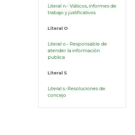
Literal n.- Viáticos, informes de
trabajo y justificativos
Literal O
Literal o.- Responsable de
atender la información
publica
Literal S
Literal s.-Resoluciones de
concejo
LOTAIP – FEBRERO
LOTAIP – MARZO
LOTAIP – MAYO
LOTAIP – JUNIO
LOTAIP – JULIO
LOTAIP – AGOSTO
LOTAIP – SEPTIEMBRE
LOTAIP – OCTUBRE
LOTAIP – NOVIEMBRE
LOTAIP – DICIEMBRE